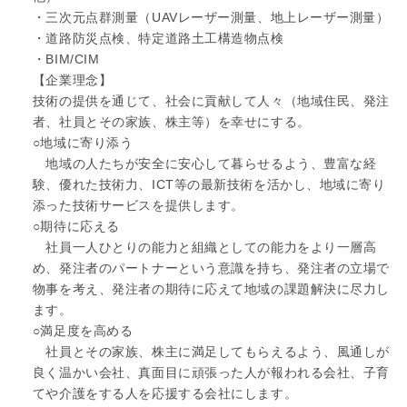
・三次元点群測量（UAVレーザー測量、地上レーザー測量）
・道路防災点検、特定道路土工構造物点検
・BIM/CIM
【企業理念】
技術の提供を通じて、社会に貢献して人々（地域住民、発注
者、社員とその家族、株主等）を幸せにする。
○地域に寄り添う
地域の人たちが安全に安心して暮らせるよう、豊富な経
験、優れた技術力、ICT等の最新技術を活かし、地域に寄り
添った技術サービスを提供します。
○期待に応える
社員一人ひとりの能力と組織としての能力をより一層高
め、発注者のパートナーという意識を持ち、発注者の立場で
物事を考え、発注者の期待に応えて地域の課題解決に尽力し
ます。
○満足度を高める
社員とその家族、株主に満足してもらえるよう、風通しが
良く温かい会社、真面目に頑張った人が報われる会社、子育
てや介護をする人を応援する会社にします。