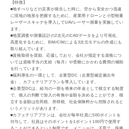
【特徴】
■地すべりなどの災害が発生した時に、空から安全かつ迅速
に現地の地形を把握するために、産業用ドローンと小型軽量
レーザースキャナを導入してUAVレーザー測量を実施してい
ます。
■地質調査や測量設計の2次元のCADデータをより可視化、
高度化するために、BIM/CIMによる3次元モデルの作成にも
取り組んでいます。
■資格取得を奨励、応援しており、会社が指定する資格につ
いては資格手当の支給（毎月）や受験にかかわる費用の補助
を行っています。
■福利厚生の一環として、企業型DC（企業型確定拠出年
金）、カフェテリアプランを導入しています。
■企業型DCは、給与の一部を将来の年金として積立する制度
で、個人の判断で加入の有無や金額を決めることができ、積
立する金額は住民税、所得税、社会保険料から控除されると
いうメリットがあります。
■カフェテリアプランは、会社が毎年社員に500ポイントを
付与して、社員はそのポイントを1ポイント100円で使用す
ることができるという制度です。メニューは、子育て、医療