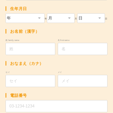
生年月日
年
月
日
お名前（漢字）
姓 family name
名 first name
おなまえ（カナ）
セイ
メイ
電話番号