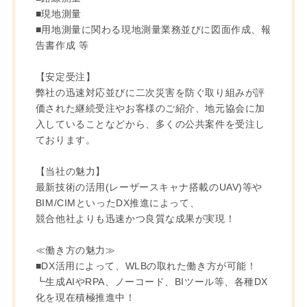
■現地測量
■用地測量に関わる現地測量業務並びに図面作成、報
告書作成 等
【安定受注】
弊社の迅速対応並びに二次災害を防ぐ取り組みが評
価された継続受注やお客様のご紹介、地元協会に加
入していることなどから、多くの公共案件を受注し
ております。
【当社の魅力】
最新技術の活用(レーザースキャナ搭載のUAV)等や
BIM/CIMといったDX推進によって、
競合他社よりも迅速かつ良質な成果が実現！
≪働き方の魅力≫
■DX活用によって、WLBの取れた働き方が可能！
┗生成AIやRPA、ノーコード、BIツール等、各種DX
化を現在積極推進中！