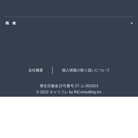
北海道
職 種
▾
東北
SE・PG（Web・オープン系）
関東
営業・コールセンター・カスタマーサポート
中部
ITエンジニア・PM
近畿
会社概要
個人情報の取り扱いについて
マーケティング・企画・広報
中国
厚生労働省 許可番号 27-ユ-301923
© 2022 キャリフレ by RIConsulting.inc
販売・サービス
四国
事務
九州・沖縄
経営・管理・人事
その他
クリエイティブ・Web制作