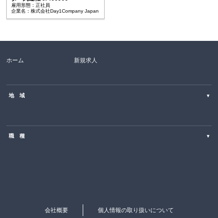
雇用形態：正社員
企業名：株式会社Day1Company Japan
ホーム
新規求人
地 域
▾
北海道
職 種
▾
東北
SE・PG（Web・オープン系）
関東
営業・コールセンター・カスタマーサポート
中部
ITエンジニア・PM
近畿
会社概要
個人情報の取り扱いについて