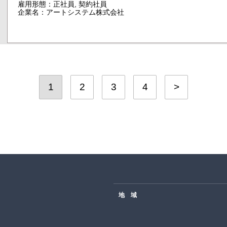
雇用形態：正社員, 契約社員
企業名：アートシステム株式会社
1
2
3
4
>
地 域
北海道