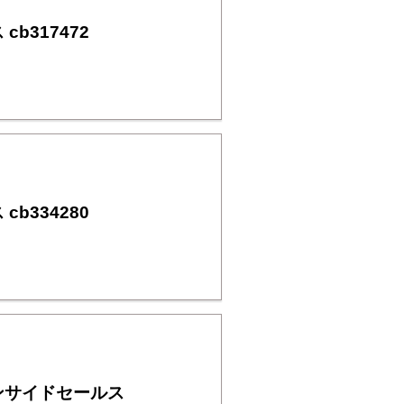
317472
334280
ンサイドセールス