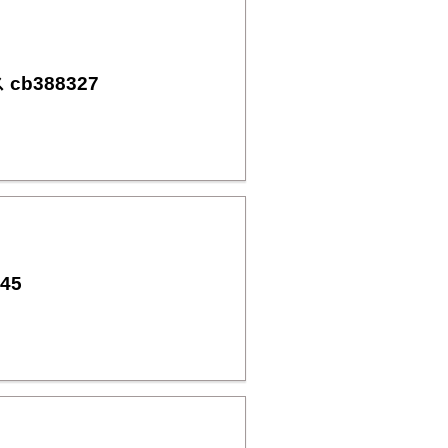
388327
45