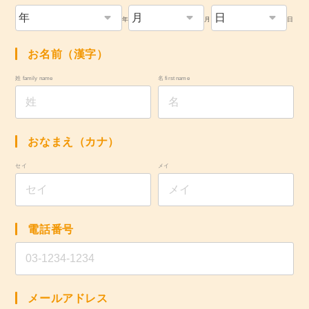
年
月
日
お名前（漢字）
姓 family name
名 first name
おなまえ（カナ）
セイ
メイ
電話番号
メールアドレス