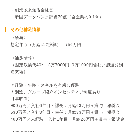
・創業以来無借金経営
・帝国データバンク評点70点（全企業の0.1％）
その他補足情報
〈給与〉
想定年収（月給×12換算）：756万円
〈補足情報〉
（固定残業代40h：5万7000円~9万1000円含む／超過分別
途支給）
＊経験・年齢・スキルを考慮し優遇
＊別途、グループ紹介インセンティブ制度あり
【年収例】
900万円／入社6年目・課長：月給63万円＋賞与・報奨金
530万円／入社3年目・主任：月給33万円＋賞与・報奨金
400万円／未経験・入社1年目：月給28万円＋賞与・報奨金