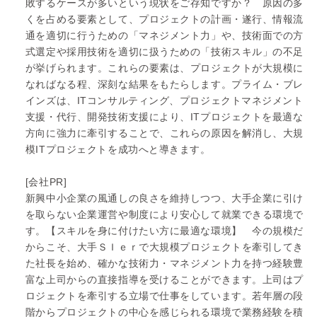
敗するケースが多いという現状をご存知ですか？ 原因の多
くを占める要素として、プロジェクトの計画・遂行、情報流
通を適切に行うための「マネジメント力」や、技術面での方
式選定や採用技術を適切に扱うための「技術スキル」の不足
が挙げられます。これらの要素は、プロジェクトが大規模に
なればなる程、深刻な結果をもたらします。プライム・ブレ
インズは、ITコンサルティング、プロジェクトマネジメント
支援・代行、開発技術支援により、ITプロジェクトを最適な
方向に強力に牽引することで、これらの原因を解消し、大規
模ITプロジェクトを成功へと導きます。
[会社PR]
新興中小企業の風通しの良さを維持しつつ、大手企業に引け
を取らない企業運営や制度により安心して就業できる環境で
す。【スキルを身に付けたい方に最適な環境】 今の規模だ
からこそ、大手ＳＩｅｒで大規模プロジェクトを牽引してき
た社長を始め、確かな技術力・マネジメント力を持つ経験豊
富な上司からの直接指導を受けることができます。上司はプ
ロジェクトを牽引する立場で仕事をしています。若年層の段
階からプロジェクトの中心を感じられる環境で業務経験を積