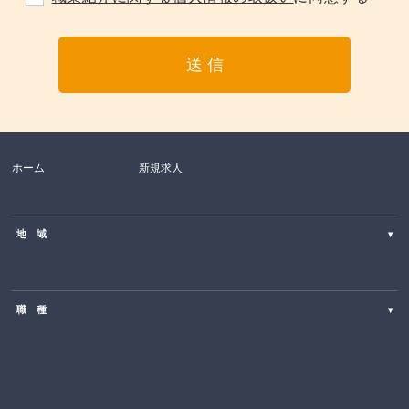
ホーム
新規求人
地 域
▾
北海道
職 種
▾
東北
SE・PG（Web・オープン系）
関東
営業・コールセンター・カスタマーサポート
中部