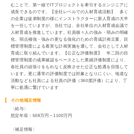
むことで、第一線でITプロジェクトを牽引するエンジニアに
成長できるのです。【全社レベルでの人材育成活動】 多く
の企業は徒弟制度の様にインストラクターに新人育成の大半
を一任していますが、当社では、全社単位の人材育成会議で
人材育成を推進しています。社員個々人の強み・弱みの明確
化、弱点補強・強みの更なる強化のための育成計画立案、目
標管理制度による着実な計画実施を通して、会社として人材
育成に取り組んでいます。【公正な評価制度】 年二回の目
標管理制度の成果確認をベースとした業績評価制度により、
各社員の頑張りをもれなく反映させた公正な処遇を目指して
います。更に通常の評価制度では対象となりにくい、地道な
活動なども社員による社員の評価（360度評価）により、丁
寧に処遇に繋げています
その他補足情報
〈給与〉
想定年収：508万円～1100万円
〈補足情報〉