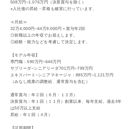
508万円~1,076万円（決算賞与を除く）
※入社後の昇給・昇格も確実に行っています。
≪月給≫
32万4,000円~64万9,000円＋賞与年2回
◎前職以上の年収でお迎えします。
◎経験・能力などを考慮して決定します。
【モデル年収】
専門職：590万円~646万円
サブリーダ~シニアリーダ701万円~799万円
エキスパート~シニアマネージャ：885万円~1,121万円
（みなし残業の調整給、通常賞与を含む）
通常賞与：年２回（６月・１２月）
決算賞与：年１回（１１月）創業以来、毎年支給。過去3年
は50万以上支給
昇給：年１回（４月）
【試用期間】