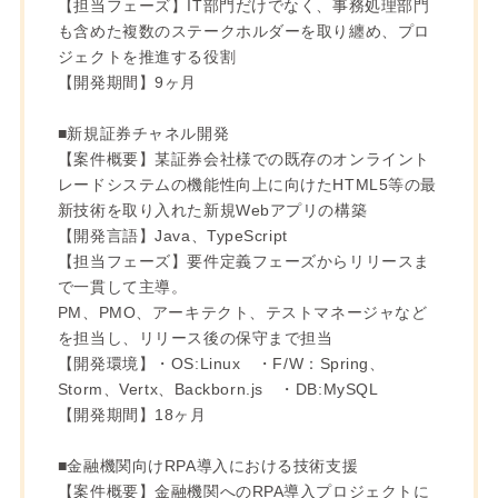
【担当フェーズ】IT部門だけでなく、事務処理部門
も含めた複数のステークホルダーを取り纏め、プロ
ジェクトを推進する役割
【開発期間】9ヶ月
■新規証券チャネル開発
【案件概要】某証券会社様での既存のオンライント
レードシステムの機能性向上に向けたHTML5等の最
新技術を取り入れた新規Webアプリの構築
【開発言語】Java、TypeScript
【担当フェーズ】要件定義フェーズからリリースま
で一貫して主導。
PM、PMO、アーキテクト、テストマネージャなど
を担当し、リリース後の保守まで担当
【開発環境】・OS:Linux ・F/W：Spring、
Storm、Vertx、Backborn.js ・DB:MySQL
【開発期間】18ヶ月
■金融機関向けRPA導入における技術支援
【案件概要】金融機関へのRPA導入プロジェクトに