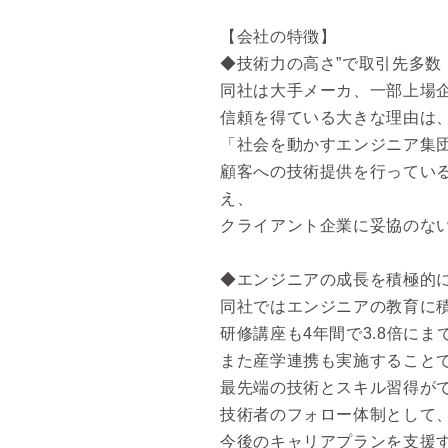
【会社の特徴】
◆技術力の高さ”で取引先多数
同社は大手メーカ、一部上場企
信頼を得ている大きな理由は、
「社会を動かすエンジニア集
顧客への技術提供を行ってい
え、
クライアント企業に妥協のな
◆エンジニアの成長を積極的
同社ではエンジニアの教育に積
研修講座も4年間で3.8倍に
また産学連携も実施すること
最先端の技術とスキル習得が
技術者のフォロー体制として
今後のキャリアプランを支援