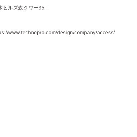
本木ヒルズ森タワー35F
w.technopro.com/design/company/access/