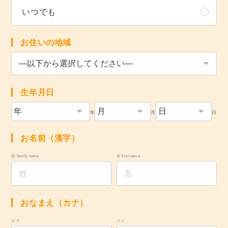
いつでも
お住いの地域
生年月日
年
月
日
お名前（漢字）
姓 family name
名 first name
おなまえ（カナ）
セイ
メイ