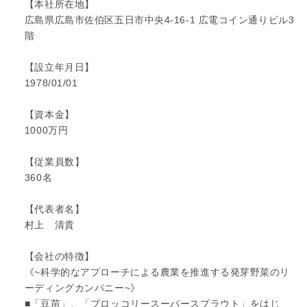
【本社所在地】
広島県広島市佐伯区五日市中央4-16-1 広電コイン通りビル3
階
【設立年月日】
1978/01/01
【資本金】
1000万円
【従業員数】
360名
【代表者名】
村上 清貴
【会社の特徴】
《~科学的なアプローチによる農業を推進する発芽野菜のリ
ーディングカンパニー~》
■「豆苗」、「ブロッコリースーパースプラウト」をはじ