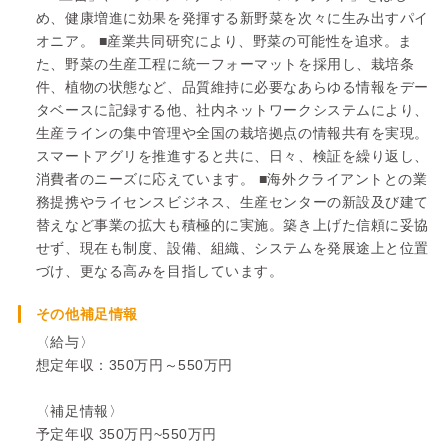
め、健康増進に効果を発揮する新野菜を次々に生み出すパイ
オニア。 ■産業共同研究により、野菜の可能性を追求。ま
た、野菜の生産工程に統一フォーマットを採用し、栽培条
件、植物の状態など、品質維持に必要なあらゆる情報をデー
タベースに記録する他、社内ネットワークシステムにより、
生産ラインの集中管理や全国の栽培拠点の情報共有を実現。
スマートアグリを推進すると共に、日々、検証を繰り返し、
消費者のニーズに応えています。 ■海外クライアントとの業
務提携やライセンスビジネス、生産センターの新設及び建て
替えなど事業の拡大も積極的に実施。築き上げた信頼に妥協
せず、現在も制度、設備、組織、システムを発展途上と位置
づけ、更なる高みを目指しています。
その他補足情報
〈給与〉
想定年収：350万円～550万円
〈補足情報〉
予定年収 350万円~550万円