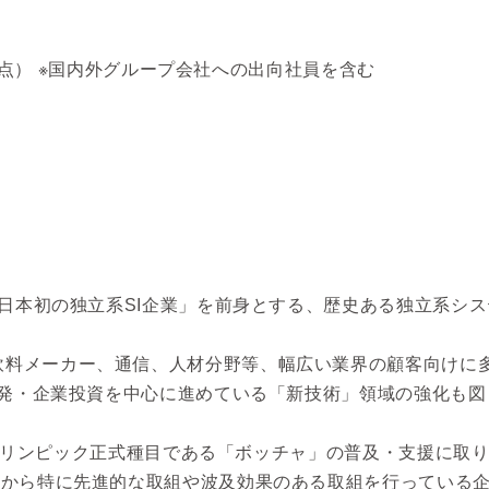
31日時点） ※国内外グループ会社への出向社員を含む
＞
た「日本初の独立系SI企業」を前身とする、歴史ある独立系シ
飲料メーカー、通信、人材分野等、幅広い業界の顧客向けに多
術開発・企業投資を中心に進めている「新技術」領域の強化も
してパラリンピック正式種目である「ボッチャ」の普及・支援に
中から特に先進的な取組や波及効果のある取組を行っている企