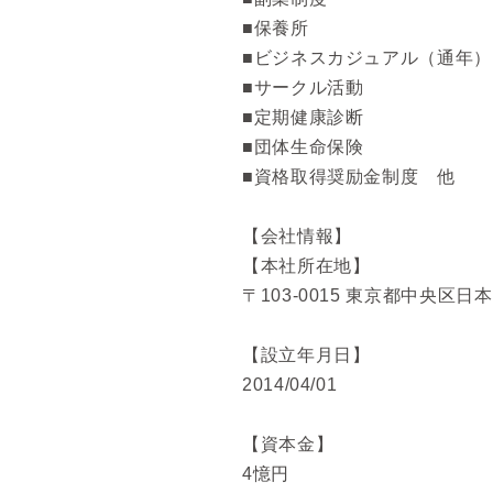
■保養所
■ビジネスカジュアル（通年）
■サークル活動
■定期健康診断
■団体生命保険
■資格取得奨励金制度 他
【会社情報】
【本社所在地】
〒103-0015 東京都中央区日
【設立年月日】
2014/04/01
【資本金】
4憶円