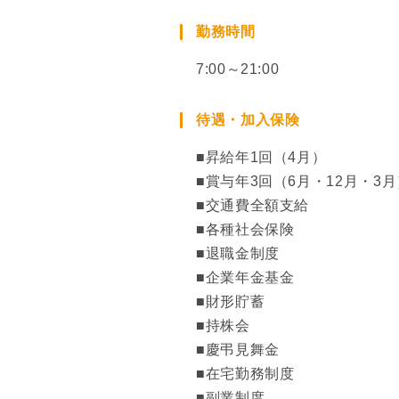
勤務時間
7:00～21:00
待遇・加入保険
■昇給年1回（4月）
■賞与年3回（6月・12月・3月
■交通費全額支給
■各種社会保険
■退職金制度
■企業年金基金
■財形貯蓄
■持株会
■慶弔見舞金
■在宅勤務制度
■副業制度