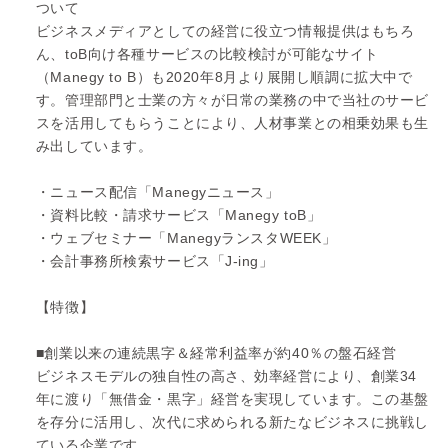
ついて
ビジネスメディアとしての経営に役立つ情報提供はもちろ
ん、toB向け各種サービスの比較検討が可能なサイト
（Manegy to B）も2020年8月より展開し順調に拡大中で
す。管理部門と士業の方々が日常の業務の中で当社のサービ
スを活用してもらうことにより、人材事業との相乗効果も生
み出しています。
・ニュース配信「Manegyニュース」
・資料比較・請求サービス「Manegy toB」
・ウェブセミナー「ManegyランスタWEEK」
・会計事務所検索サービス「J-ing」
【特徴】
■創業以来の連続黒字＆経常利益率が約40％の盤石経営
ビジネスモデルの独自性の高さ、効率経営により、創業34
年に渡り「無借金・黒字」経営を実現しています。この基盤
を存分に活用し、次代に求められる新たなビジネスに挑戦し
ている企業です。