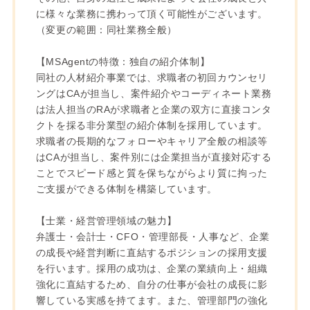
に様々な業務に携わって頂く可能性がございます。
（変更の範囲：同社業務全般）
【MSAgentの特徴：独自の紹介体制】
同社の人材紹介事業では、求職者の初回カウンセリ
ングはCAが担当し、案件紹介やコーディネート業務
は法人担当のRAが求職者と企業の双方に直接コンタ
クトを採る非分業型の紹介体制を採用しています。
求職者の長期的なフォローやキャリア全般の相談等
はCAが担当し、案件別には企業担当が直接対応する
ことでスピード感と質を保ちながらより質に拘った
ご支援ができる体制を構築しています。
【士業・経営管理領域の魅力】
弁護士・会計士・CFO・管理部長・人事など、企業
の成長や経営判断に直結するポジションの採用支援
を行います。採用の成功は、企業の業績向上・組織
強化に直結するため、自分の仕事が会社の成長に影
響している実感を持てます。また、管理部門の強化