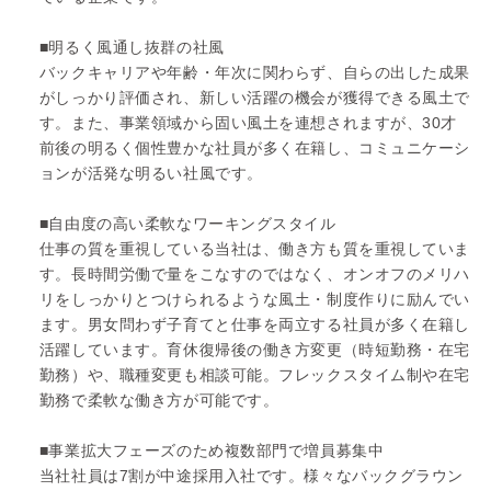
■明るく風通し抜群の社風
バックキャリアや年齢・年次に関わらず、自らの出した成果
がしっかり評価され、新しい活躍の機会が獲得できる風土で
す。また、事業領域から固い風土を連想されますが、30才
前後の明るく個性豊かな社員が多く在籍し、コミュニケーシ
ョンが活発な明るい社風です。
■自由度の高い柔軟なワーキングスタイル
仕事の質を重視している当社は、働き方も質を重視していま
す。長時間労働で量をこなすのではなく、オンオフのメリハ
リをしっかりとつけられるような風土・制度作りに励んでい
ます。男女問わず子育てと仕事を両立する社員が多く在籍し
活躍しています。育休復帰後の働き方変更（時短勤務・在宅
勤務）や、職種変更も相談可能。フレックスタイム制や在宅
勤務で柔軟な働き方が可能です。
■事業拡大フェーズのため複数部門で増員募集中
当社社員は7割が中途採用入社です。様々なバックグラウン