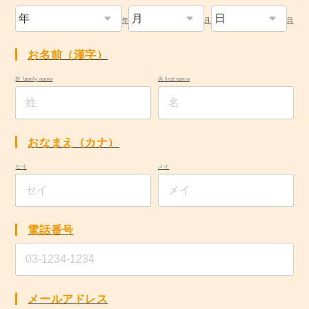
年
月
日
お名前（漢字）
姓 family name
名 first name
おなまえ（カナ）
セイ
メイ
電話番号
メールアドレス