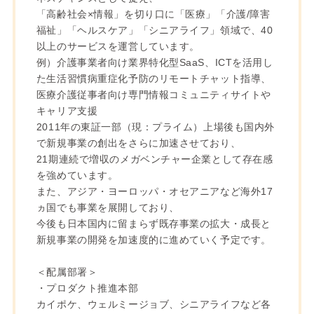
「高齢社会×情報」を切り口に「医療」「介護/障害
福祉」「ヘルスケア」「シニアライフ」領域で、40
以上のサービスを運営しています。
例）介護事業者向け業界特化型SaaS、ICTを活用し
た生活習慣病重症化予防のリモートチャット指導、
医療介護従事者向け専門情報コミュニティサイトや
キャリア支援
2011年の東証一部（現：プライム）上場後も国内外
で新規事業の創出をさらに加速させており、
21期連続で増収のメガベンチャー企業として存在感
を強めています。
また、アジア・ヨーロッパ・オセアニアなど海外17
ヵ国でも事業を展開しており、
今後も日本国内に留まらず既存事業の拡大・成長と
新規事業の開発を加速度的に進めていく予定です。
＜配属部署＞
・プロダクト推進本部
カイポケ、ウェルミージョブ、シニアライフなど各