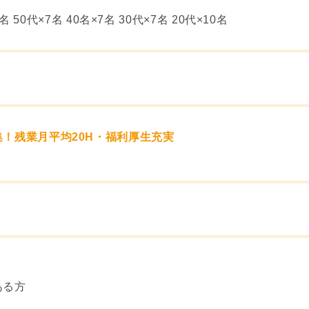
名 50代×7名 40名×7名 30代×7名 20代×10名
！残業月平均20H・福利厚生充実
ある方