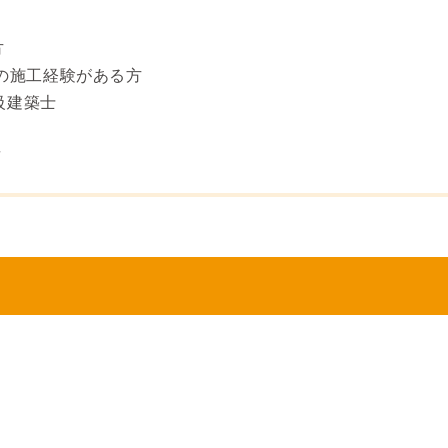
方
ンの施工経験がある方
級建築士
卒