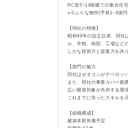
RC造5~14階建ての集合住
※小ぶりな物件(予算1~3億
【同社の特徴】
昭和49年の設立以来、同社
ル、学校、病院、工場など
しかな技術力と提案力を誇
【部門の魅力
同社はゼネコンがデベロッ
また、同社の事業カバー範囲
広い開発対象が共存する環
これまでに培ったスキルを
【組織構成】
建築本部所属予定