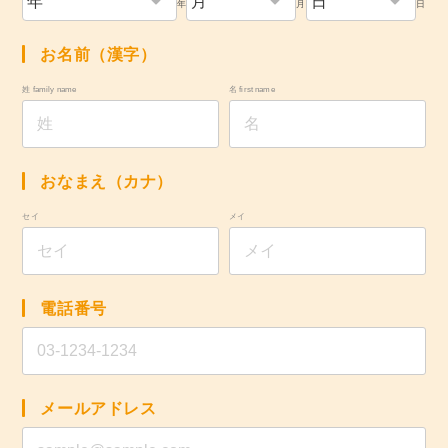
年
月
日
お名前（漢字）
姓 family name
名 first name
おなまえ（カナ）
セイ
メイ
電話番号
メールアドレス