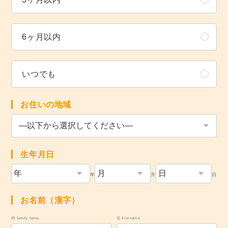
6ヶ月以内
いつでも
お住いの地域
生年月日
年
月
日
お名前（漢字）
姓 family name
名 first name