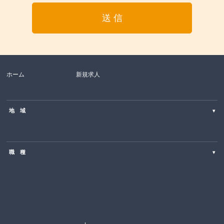
ホーム
新規求人
地 域
▾
北海道
職 種
▾
東北
SE・PG（Web・オープン系）
関東
営業・コールセンター・カスタマーサポート
中部
ITエンジニア・PM