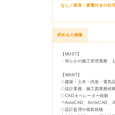
なし／家具・家電付きの社
求める人物像
【MUST】
・何らかの施工管理業務 
【WANT】
◇建築・土木・内装・電気
◇設計業務、施工図業務経
◇CADオペレーター経験
┗AutoCAD、ArchiCAD、J
◇設計監理や積算経験