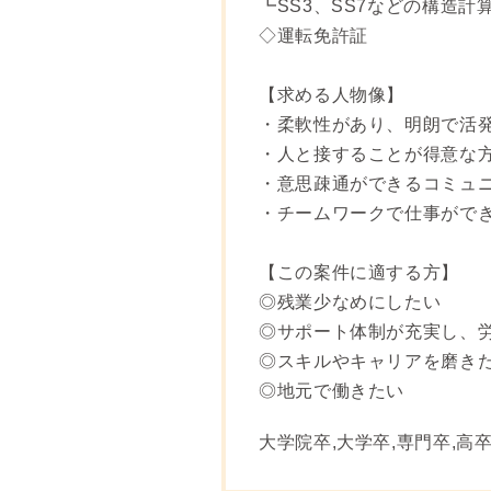
┗SS3、SS7などの構造
◇運転免許証
【求める人物像】
・柔軟性があり、明朗で活
・人と接することが得意な
・意思疎通ができるコミュ
・チームワークで仕事がで
【この案件に適する方】
◎残業少なめにしたい
◎サポート体制が充実し、
◎スキルやキャリアを磨き
◎地元で働きたい
大学院卒,大学卒,専門卒,高