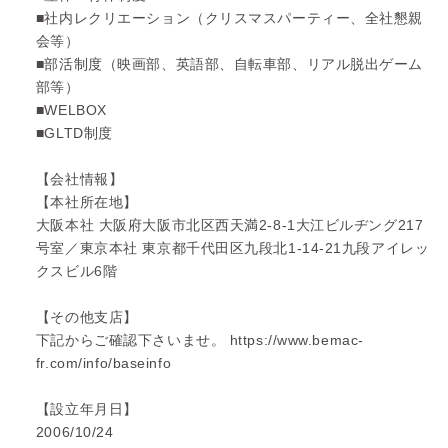
■社内レクリエーション（クリスマスパーティー、全社懇親
会等）
■部活制度（映画部、英語部、自転車部、リアル脱出ゲーム
部等）
■WELBOX
■GLTD制度
【会社情報】
【本社所在地】
大阪本社 大阪府大阪市北区西天満2-8-1大江ビルヂング217
号室／東京本社 東京都千代田区九段北1-14-21九段アイレッ
クスビル6階
【その他支店】
下記からご確認下さいませ。 https://www.bemac-
fr.com/info/baseinfo
【設立年月日】
2006/10/24