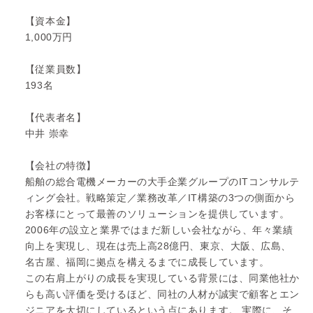
【資本金】
1,000万円
【従業員数】
193名
【代表者名】
中井 崇幸
【会社の特徴】
船舶の総合電機メーカーの大手企業グループのITコンサルテ
ィング会社。戦略策定／業務改革／IT構築の3つの側面から
お客様にとって最善のソリューションを提供しています。
2006年の設立と業界ではまだ新しい会社ながら、年々業績
向上を実現し、現在は売上高28億円、東京、大阪、広島、
名古屋、福岡に拠点を構えるまでに成長しています。
この右肩上がりの成長を実現している背景には、同業他社か
らも高い評価を受けるほど、同社の人材が誠実で顧客とエン
ジニアを大切にしているという点にあります。 実際に、そ