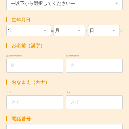
生年月日
年
月
日
お名前（漢字）
姓 family name
名 first name
おなまえ（カナ）
セイ
メイ
電話番号