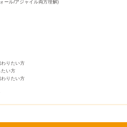
フォール/アジャイル両方理解)
携わりたい方
したい方
携わりたい方
卒