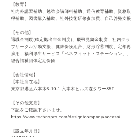
【教育】
社内外講習補助、勉強会講師料補助、通信教育補助、資格取
得補助、図書購入補助、社外技術研修参加費、自己啓発支援
【その他】
退職金制度(確定拠出年金制度)、慶弔見舞金制度、社内クラ
ブサークル活動支援、健康保険組合、財形貯蓄制度、定年再
雇用、福利厚生サービス「ベネフィット・ステーション」、
総合福祉団体定期保険
【会社情報】
【本社所在地】
東京都港区六本木6-10-1 六本木ヒルズ森タワー35F
【その他支店】
下記をご確認下さいませ。
https://www.technopro.com/design/company/access/
【設立年月日】