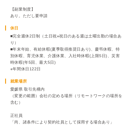
【副業制度】
あり。ただし要申請
休日
■完全週休2日制（土日祝※祝日のある週は土曜出勤の場合あ
り）
■年末年始、有給休暇(夏季取得推奨日あり)、慶弔休暇、特
別休暇、育児休業、介護休業、入社時休暇(上限5日)、災害
時休暇(年5回、最大5日)
※年間休日122日
就業場所
愛媛県 取引先構内
（変更の範囲）会社の定める場所（リモートワークの場所を
含む）
正社員
「尚、諸条件により契約社員として採用する場合あり」