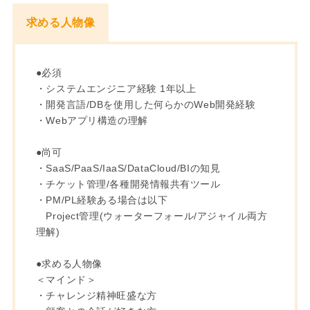
求める人物像
●必須
・システムエンジニア経験 1年以上
・開発言語/DBを使用した何らかのWeb開発経験
・Webアプリ構造の理解
●尚可
・SaaS/PaaS/IaaS/DataCloud/BIの知見
・チケット管理/各種開発情報共有ツール
・PM/PL経験ある場合は以下
Project管理(ウォーターフォール/アジャイル両方
理解)
●求める人物像
＜マインド＞
・チャレンジ精神旺盛な方