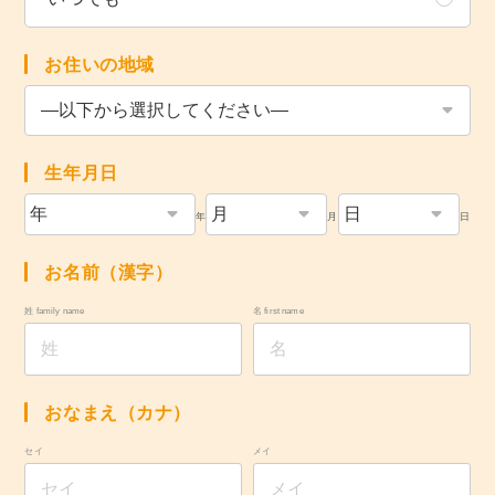
お住いの地域
生年月日
年
月
日
お名前（漢字）
姓 family name
名 first name
おなまえ（カナ）
セイ
メイ