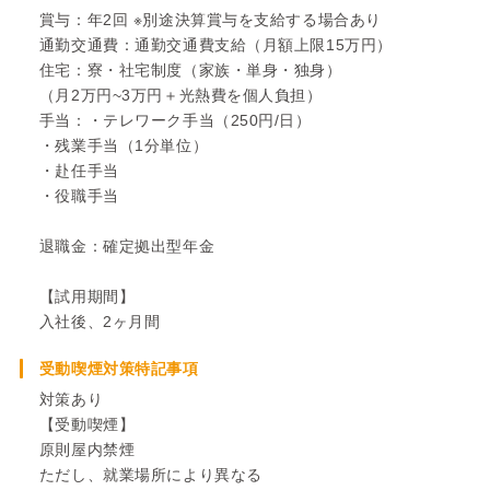
賞与：年2回 ※別途決算賞与を支給する場合あり
通勤交通費：通勤交通費支給（月額上限15万円）
住宅：寮・社宅制度（家族・単身・独身）
（月2万円~3万円＋光熱費を個人負担）
手当：・テレワーク手当（250円/日）
・残業手当（1分単位）
・赴任手当
・役職手当
退職金：確定拠出型年金
【試用期間】
入社後、2ヶ月間
受動喫煙対策特記事項
対策あり
【受動喫煙】
原則屋内禁煙
ただし、就業場所により異なる