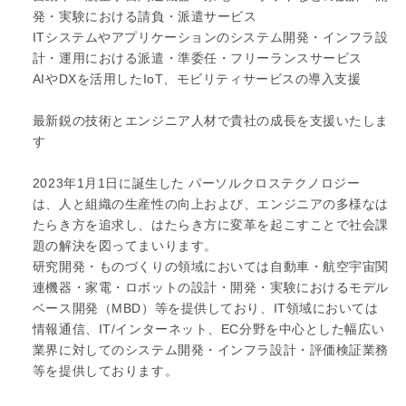
発・実験における請負・派遣サービス
ITシステムやアプリケーションのシステム開発・インフラ設
計・運用における派遣・準委任・フリーランスサービス
AIやDXを活用したIoT、モビリティサービスの導入支援
最新鋭の技術とエンジニア人材で貴社の成長を支援いたしま
す
2023年1月1日に誕生した パーソルクロステクノロジー
は、人と組織の生産性の向上および、エンジニアの多様なは
たらき方を追求し、はたらき方に変革を起こすことで社会課
題の解決を図ってまいります。
研究開発・ものづくりの領域においては自動車・航空宇宙関
連機器・家電・ロボットの設計・開発・実験におけるモデル
ベース開発（MBD）等を提供しており、IT領域においては
情報通信、IT/インターネット、EC分野を中心とした幅広い
業界に対してのシステム開発・インフラ設計・評価検証業務
等を提供しております。