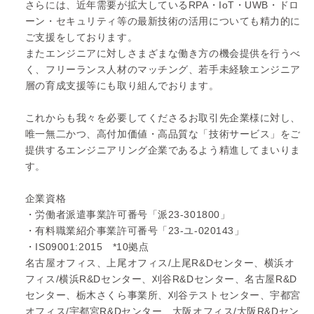
さらには、近年需要が拡大しているRPA・IoT・UWB・ドロ
ーン・セキュリティ等の最新技術の活用についても精力的に
ご支援をしております。
またエンジニアに対しさまざまな働き方の機会提供を行うべ
く、フリーランス人材のマッチング、若手未経験エンジニア
層の育成支援等にも取り組んでおります。
これからも我々を必要してくださるお取引先企業様に対し、
唯一無二かつ、高付加価値・高品質な「技術サービス」をご
提供するエンジニアリング企業であるよう精進してまいりま
す。
企業資格
・労働者派遣事業許可番号「派23-301800」
・有料職業紹介事業許可番号「23-ユ-020143」
・IS09001:2015 *10拠点
名古屋オフィス、上尾オフィス/上尾R&Dセンター、横浜オ
フィス/横浜R&Dセンター、刈谷R&Dセンター、名古屋R&D
センター、栃木さくら事業所、刈谷テストセンター、宇都宮
オフィス/宇都宮R&Dセンター、大阪オフィス/大阪R&Dセン