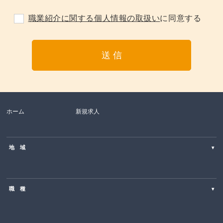
職業紹介に関する個人情報の取扱い
に同意する
ホーム
新規求人
地 域
▾
北海道
職 種
▾
東北
SE・PG（Web・オープン系）
関東