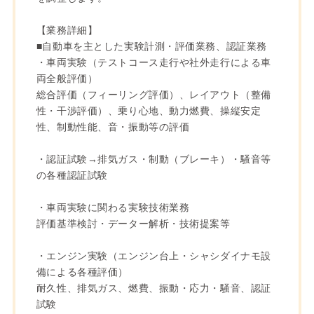
【業務詳細】
■自動車を主とした実験計測・評価業務、認証業務
・車両実験（テストコース走行や社外走行による車
両全般評価）
総合評価（フィーリング評価）、レイアウト（整備
性・干渉評価）、乗り心地、動力燃費、操縦安定
性、制動性能、音・振動等の評価
・認証試験→排気ガス・制動（ブレーキ）・騒音等
の各種認証試験
・車両実験に関わる実験技術業務
評価基準検討・データー解析・技術提案等
・エンジン実験（エンジン台上・シャシダイナモ設
備による各種評価）
耐久性、排気ガス、燃費、振動・応力・騒音、認証
試験