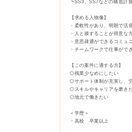
┗SS3、SS7などの構造
【求める人物像】
・柔軟性があり、明朗で活
・人と接することが得意な
・意思疎通ができるコミュ
・チームワークで仕事がで
【この案件に適する方】
◎残業少なめにしたい
◎サポート体制が充実し、
◎スキルやキャリアを磨き
◎地元で働きたい
＜学歴＞
・高校 卒業以上