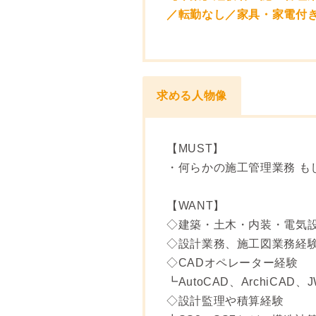
／転勤なし／家具・家電付
求める人物像
【MUST】
・何らかの施工管理業務 も
【WANT】
◇建築・土木・内装・電気
◇設計業務、施工図業務経
◇CADオペレーター経験
┗AutoCAD、ArchiCAD、J
◇設計監理や積算経験