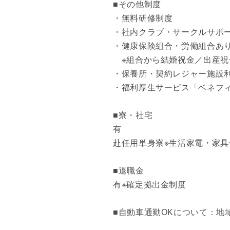
■その他制度
・無料研修制度
・社内クラブ・サークルサポ
・健康保険組合・労働組合あ
※組合から結婚祝金／出産祝
・保養所・契約レジャー施設
・福利厚生サービス「ベネフ
■寮・社宅
有
赴任用単身寮※生活家電・家具
■退職金
有※確定拠出金制度
■自動車通勤OKについて：地