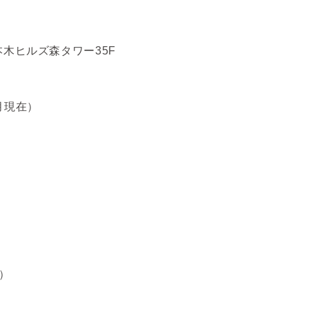
本木ヒルズ森タワー35F
月現在）
点）