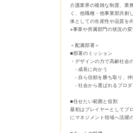
介護業界の複雑な制度、業
く、他職種・他事業部共創
体としての生産性や品質を
※事業や所属部門の状況の
＜配属部署＞
■部署のミッション
・デザインの力で高齢社会
- 成長に向かう
- 自ら信頼を勝ち取り、仲
- 社会から選ばれるプロダ
■任せたい範囲と役割
最初はプレイヤーとしてプ
にマネジメント領域へ活躍