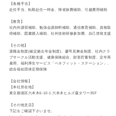
【各種手当】
赴任手当、転勤赴任一時金、帰省旅費補助、引越費用補助
【教育】
社内外講習補助、勉強会講師料補助、通信教育補助、資格取
得補助、図書購入補助、社外技術研修参加費、自己啓発支援
【その他】
退職金制度(確定拠出年金制度)、慶弔見舞金制度、社内クラ
ブサークル活動支援、健康保険組合、財形貯蓄制度、定年再
雇用、福利厚生サービス「ベネフィット・ステーション」、
総合福祉団体定期保険
【会社情報】
【本社所在地】
東京都港区六本木6-10-1 六本木ヒルズ森タワー35F
【その他支店】
下記をご確認下さいませ。