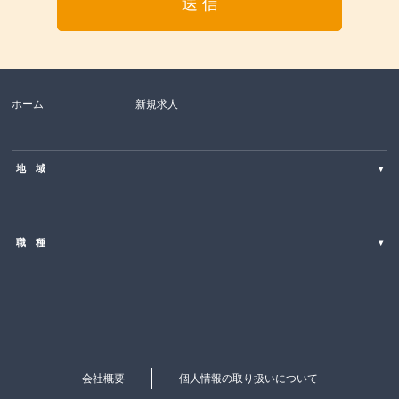
ホーム
新規求人
地 域
▾
北海道
職 種
▾
東北
SE・PG（Web・オープン系）
関東
営業・コールセンター・カスタマーサポート
中部
ITエンジニア・PM
近畿
会社概要
個人情報の取り扱いについて