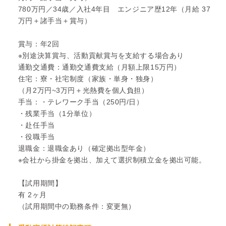
780万円／34歳／入社4年目 エンジニア歴12年（月給 37
万円＋諸手当＋賞与）
賞与：年2回
※別途決算賞与、活動貢献賞与を支給する場合あり
通勤交通費：通勤交通費支給（月額上限15万円）
住宅：寮・社宅制度（家族・単身・独身）
（月2万円~3万円＋光熱費を個人負担）
手当：・テレワーク手当（250円/日）
・残業手当（1分単位）
・赴任手当
・役職手当
退職金：退職金あり（確定拠出型年金）
※会社から掛金を拠出、加えて選択制積立金を拠出可能。
【試用期間】
有 2ヶ月
（試用期間中の勤務条件：変更無）