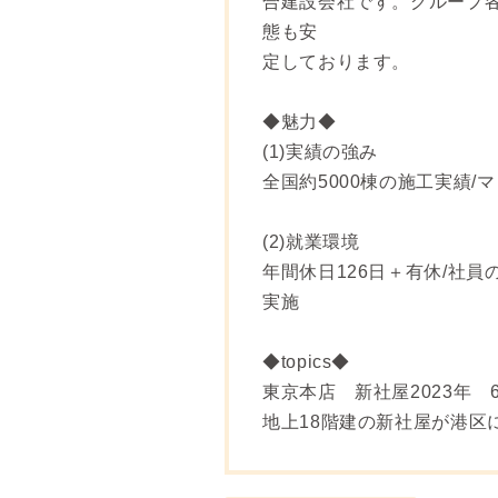
合建設会社です。グループ
態も安
定しております。
◆魅力◆
(1)実績の強み
全国約5000棟の施工実績/
(2)就業環境
年間休日126日＋有休/社員
実施
◆topics◆
東京本店 新社屋2023年 
地上18階建の新社屋が港区