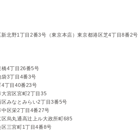
区新北野1丁目2番3号（東京本店）東京都港区芝4丁目8番2号
橋4丁目26番5号
袋3丁目4番3号
丁目40番23号
大宮区宮町2丁目35
区みなとみらい2丁目3番5号
中区栄2丁目4番27号
区烏丸通高辻上ル大政所町685
区三宮町1丁目4番8号