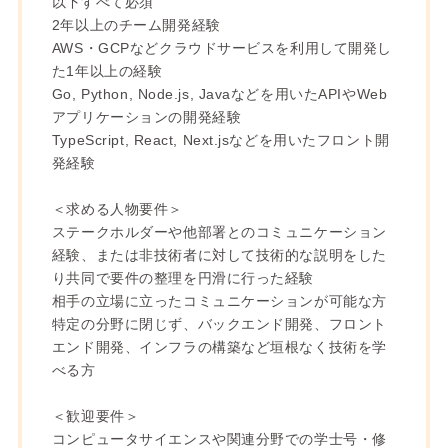
以下すべて必須
2年以上のチーム開発経験
AWS・GCPなどクラウドサービスを利用して開発し
た1年以上の経験
Go, Python, Node.js, Javaなどを用いたAPIやWeb
アプリケーションの開発経験
TypeScript, React, Next.jsなどを用いたフロント開
発経験
＜求める人物要件＞
ステークホルダーや他部署とのコミュニケーション
経験、または非技術者に対して技術的な説明をした
り共同で要件の整理を円滑に行った経験
相手の立場に立ったコミュニケーションが可能な方
特定の分野に閉じず、バックエンド開発、フロント
エンド開発、インフラの構築など垣根なく技術を学
べる方
＜歓迎要件＞
コンピュータサイエンスや関連分野での学士号・修