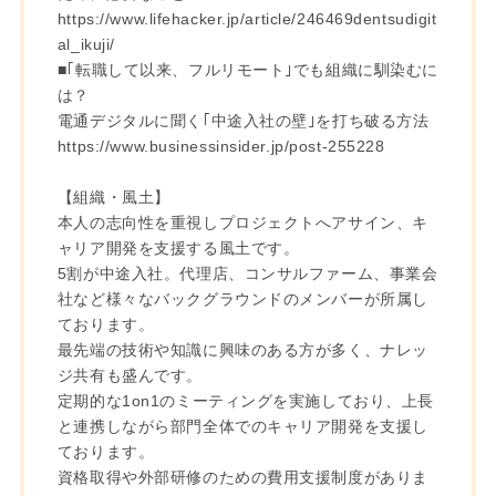
https://www.lifehacker.jp/article/246469dentsudigit
al_ikuji/
■｢転職して以来、フルリモート｣でも組織に馴染むに
は？
電通デジタルに聞く｢中途入社の壁｣を打ち破る方法
https://www.businessinsider.jp/post-255228
【組織・風土】
本人の志向性を重視しプロジェクトへアサイン、キ
ャリア開発を支援する風土です。
5割が中途入社。代理店、コンサルファーム、事業会
社など様々なバックグラウンドのメンバーが所属し
ております。
最先端の技術や知識に興味のある方が多く、ナレッ
ジ共有も盛んです。
定期的な1on1のミーティングを実施しており、上長
と連携しながら部門全体でのキャリア開発を支援し
ております。
資格取得や外部研修のための費用支援制度がありま