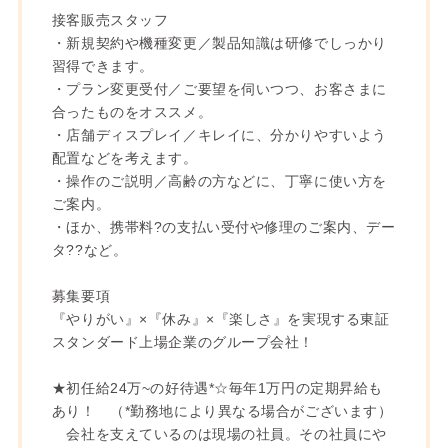
接客販売スタッフ
・新規契約や機種変更／製品知識は研修でしっかり
習得できます。
・プラン変更受付／ご要望を伺いつつ、お客さまに
合ったものをオススメ。
・店舗ディスプレイ／キレイに、分かりやすいよう
配置などを考えます。
・操作のご説明／高齢の方などに、丁寧に使い方を
ご案内。
・ほか、携帯料?の支払い受付や修理のご案内、デー
タ??など。
募集要項
『やりがい』×『休み』×『楽しさ』を実現する東証
スタンダード上場企業のグループ会社！
★初任給24万~の好待遇*☆毎年1万円の定期昇給も
あり！ （*勤務地により異なる場合がございます）
会社を支えているのは現場の社員。その社員にや