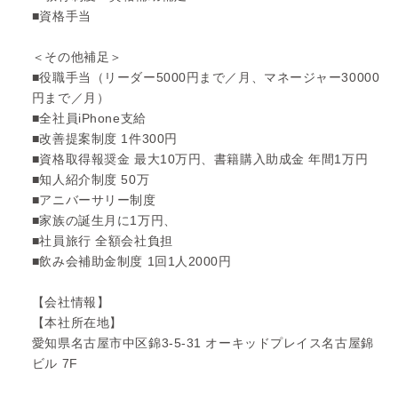
■資格手当
＜その他補足＞
■役職手当（リーダー5000円まで／月、マネージャー30000
円まで／月）
■全社員iPhone支給
■改善提案制度 1件300円
■資格取得報奨金 最大10万円、書籍購入助成金 年間1万円
■知人紹介制度 50万
■アニバーサリー制度
■家族の誕生月に1万円、
■社員旅行 全額会社負担
■飲み会補助金制度 1回1人2000円
【会社情報】
【本社所在地】
愛知県名古屋市中区錦3-5-31 オーキッドプレイス名古屋錦
ビル 7F