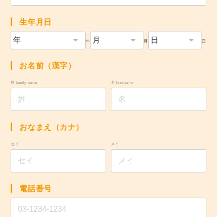
生年月日
年
月
日
お名前（漢字）
姓 family name
名 first name
おなまえ（カナ）
セイ
メイ
電話番号