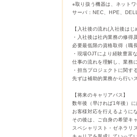
※取り扱う機器は、ネットワーク：
サーバ：NEC、HPE、DEL
【入社後の流れ(入社後はじ
・入社後は社内業務の修得
必要最低限の資格取得（職
・現場OJTにより経験豊富
仕事の流れを理解し、業務
・担当プロジェクトに関す
先ずは補助的業務から行い
【将来のキャリアパス】
数年後（早ければ1年後）
お客様対応を行えるように
その後は、ご自身の希望キ
スペシャリスト・ゼネラリ
キャリアを形成していって