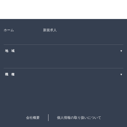
ホーム
新規求人
地 域
▾
北海道
職 種
▾
東北
SE・PG（Web・オープン系）
関東
営業・コールセンター・カスタマーサポート
中部
ITエンジニア・PM
近畿
会社概要
個人情報の取り扱いについて
マーケティング・企画・広報