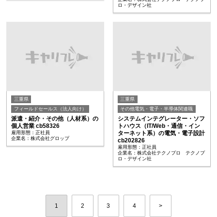
ロ・デザイン社
三重県
三重県
フィールドセールス（法人向け）
その他電気・電子・半導体関連職
派遣・紹介・その他（人材系）の
システムインテグレーター・ソフ
個人営業 cb58326
トハウス（IT/Web・通信・イン
雇用形態：正社員
ターネット系）の電気・電子設計
企業名：株式会社グロップ
cb202826
雇用形態：正社員
企業名：株式会社テクノプロ テクノプ
ロ・デザイン社
1
2
3
4
>